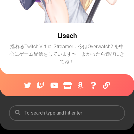
Lisach
揺れるTwitch Virtual Streamer．今はOverwatch2 を中
心にゲーム配信をしています〜！よかったら遊びにき
てね！