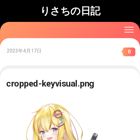
Skip
りさちの日記
to
content
· 2023年4月17日
0
cropped-keyvisual.png