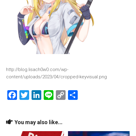
http://blog.lisach0w0.com/wp-
content/uploads/2023/04/cropped-keyvisual.png
Facebook
Twitter
LinkedIn
Line
Copy
共
Link
有
You may also like...