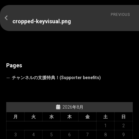
PREVIOUS
cropped-keyvisual.png
Pages
チャンネルの支援特典！(Supporter benefits)
2026年8月
月
火
水
木
金
土
日
1
2
3
4
5
6
7
8
9