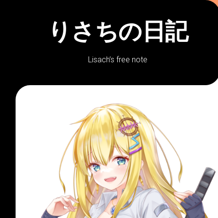
Skip
to
りさちの日記
content
Lisach’s free note