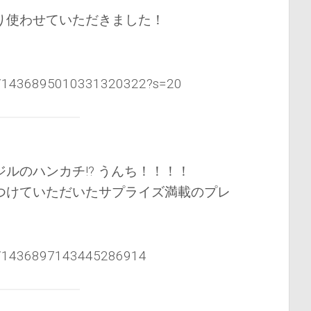
り使わせていただきました！
tus/1436895010331320322?s=20
ルのハンカチ!? うんち！！！！
つけていただいたサプライズ満載のプレ
tus/1436897143445286914