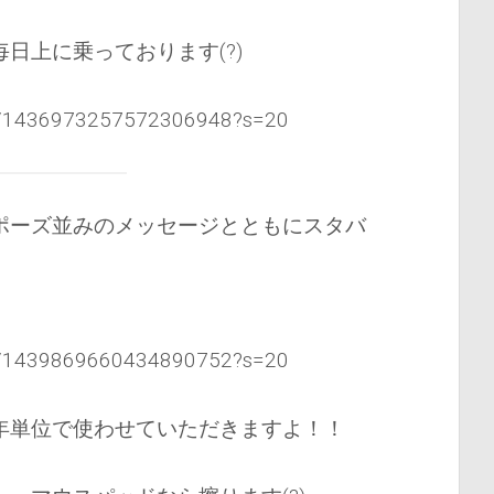
日上に乗っております(?)
tus/1436973257572306948?s=20
ポーズ並みのメッセージとともにスタバ
tus/1439869660434890752?s=20
年単位で使わせていただきますよ！！