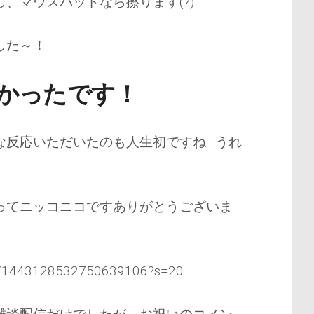
、マウスパッドなら擦ります(?)
した～！
かったです！
な反応いただいたのも人生初ですね…うれ
ってニッコニコですありがとうございま
tus/1443128532750639106?s=20