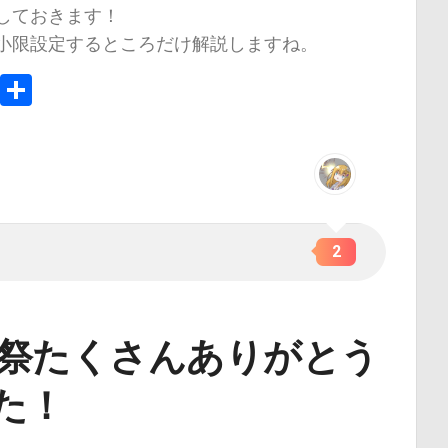
しておきます！
小限設定するところだけ解説しますね。
In
e
Copy
共
Link
有
2
誕生祭たくさんありがとう
た！