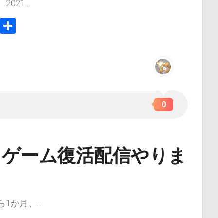
21...
In
e
Copy
共
Link
有
0
-02 ゲーム復活配信やりま
か月、...