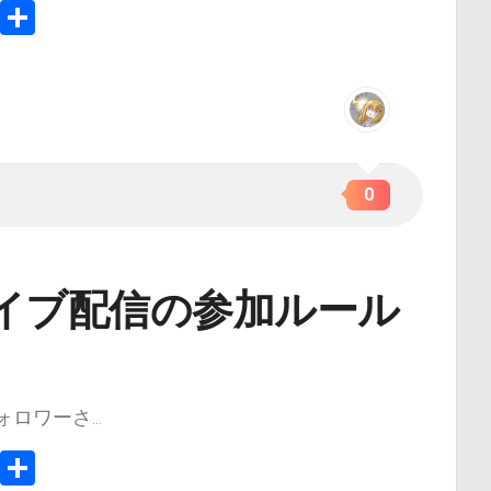
In
e
Copy
共
Link
有
0
イブ配信の参加ルール
ワーさ...
In
e
Copy
共