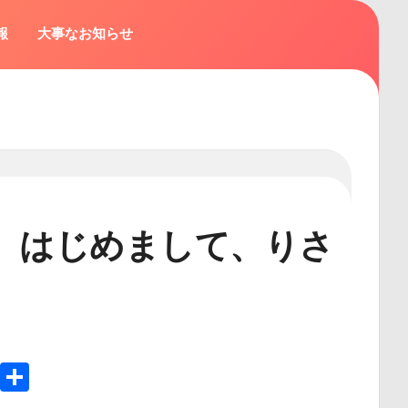
報
大事なお知らせ
】はじめまして、りさ
In
e
Copy
共
Link
有