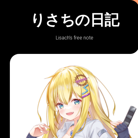
Skip
to
りさちの日記
content
Lisach’s free note