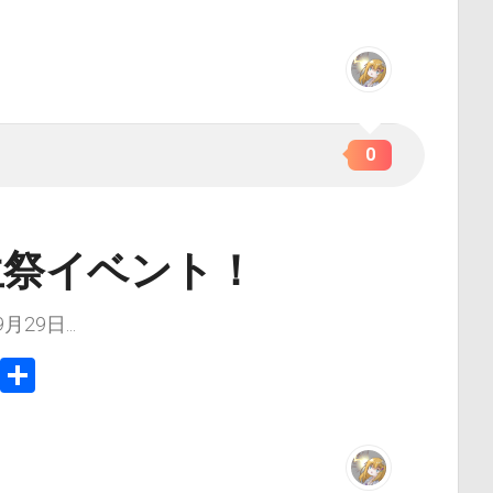
Link
有
0
誕生祭イベント！
9日...
In
e
Copy
共
Link
有