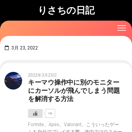
Skip
りさちの日記
to
content
3月 23, 2022
2022年3月23日
キーマウ操作中に別のモニター
にカーソルが飛んでしまう問題
を解消する方法
+6
Fortnite、Apex、Valorant、こういったゲー
ムを自分でプレイする際、途中でマウスカー