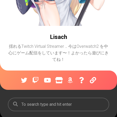
Lisach
揺れるTwitch Virtual Streamer．今はOverwatch2 を中
心にゲーム配信をしています〜！よかったら遊びにき
てね！