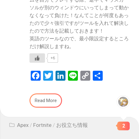
ソルが別のウィンドウにいってしまって動か
なくなって負けた！なんてことが何度もあっ
たので少々強引ですがツールを入れて解決し
たので方法を記載しておきます！
英語のツールなので、最小限設定するところ
だけ解説しますね。
+6
Facebook
Twitter
LinkedIn
Line
Copy
共
Link
有
Read More
Apex
/
Fortnite
/
お役立ち情報
2