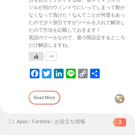
ソルが別のウィンドウにいってしまって動か
なくなって負けた！なんてことが何度もあっ
たので少々強引ですがツールを入れて解決し
たので方法を記載しておきます！
英語のツールなので、最小限設定するところ
だけ解説しますね。
+6
Facebook
Twitter
LinkedIn
Line
Copy
共
Link
有
Read More
Apex
/
Fortnite
/
お役立ち情報
2