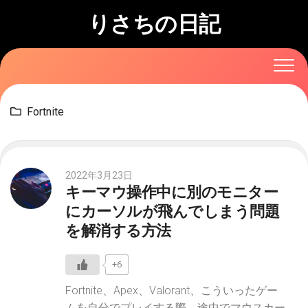
Skip
りさちの日記
to
content
Fortnite
2022年3月23日
キーマウ操作中に別のモニター
にカーソルが飛んでしまう問題
を解消する方法
+6
Fortnite、Apex、Valorant、こういったゲー
ムを自分でプレイする際、途中でマウスカー