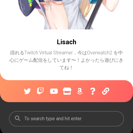
Lisach
揺れるTwitch Virtual Streamer．今はOverwatch2 を中
心にゲーム配信をしています〜！よかったら遊びにき
てね！