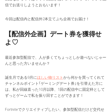
信でお送りしようとおもいます！
今回は配信内と配信外2本立てぷち企画でお届け！
【配信外企画】デート券を獲得せ
よ♡
最近参加型配信で、人が多くてちょっとしか遊べないじゃー
んと思った方いませんか？
誕生月である9月に
ほしい物リスト
から何かを買ってくれて
チャンネルポイント｢ゲーミングデート券｣を引替えた方に
は、私が回線直った10月以降、1回の配信中に固定枠として
ずっとゲームで私を振り回すことができます！
Fortniteでクリエイティブしたい、参加型配信だけど交代せ