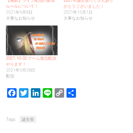
【最新】ライブ配信の参加
2021年誕生祭たくさんあり
ルールについて！
がとうございました！
2021年9月8日
2021年10月1日
大事なお知らせ
大事なお知らせ
2021-10-02 ゲーム復活配信
やります！
2021年9月28日
配信
Facebook
Twitter
LinkedIn
Line
Copy
共
Link
有
Tags:
誕生祭