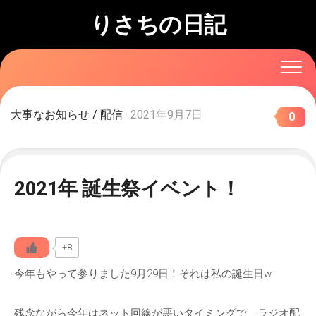
Skip
りさちの日記
to
content
大事なお知らせ
/
配信
· 2021年9月7日
0
2021年 誕生祭イベント！
+8
今年もやって参りました9月29日！それは私の誕生日‪w
残念ながら今年はネット回線が悪いタイミングで、ラジオ配