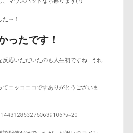
、マウスパッドなら擦ります(?)
した～！
かったです！
な反応いただいたのも人生初ですね…うれ
ってニッコニコですありがとうございま
tus/1443128532750639106?s=20