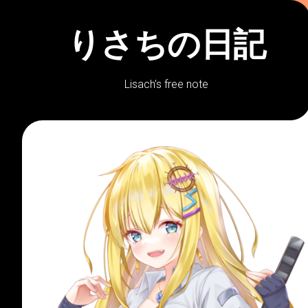
Skip
to
りさちの日記
content
Lisach’s free note