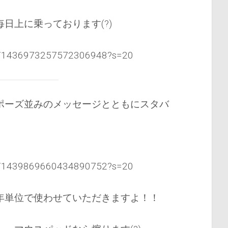
日上に乗っております(?)
tus/1436973257572306948?s=20
ポーズ並みのメッセージとともにスタバ
tus/1439869660434890752?s=20
年単位で使わせていただきますよ！！