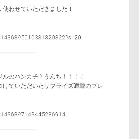
り使わせていただきました！
tus/1436895010331320322?s=20
ルのハンカチ!? うんち！！！！
つけていただいたサプライズ満載のプレ
tus/1436897143445286914