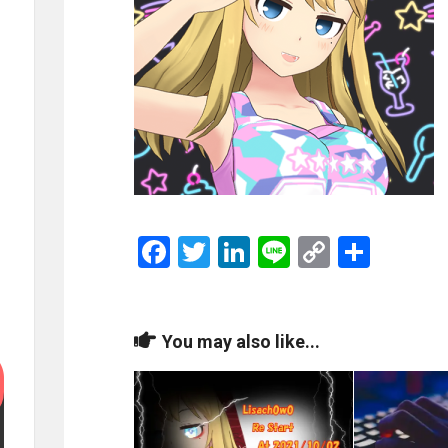
Facebook
Twitter
LinkedIn
Line
Copy
共
Link
有
You may also like...