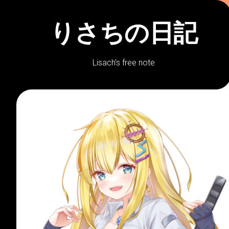
Skip
to
りさちの日記
content
Lisach’s free note